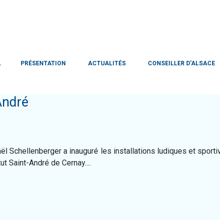
L
PRÉSENTATION
ACTUALITÉS
CONSEILLER D’ALSACE
-André
ël Schellenberger a inauguré les installations ludiques et sport
itut Saint-André de Cernay....