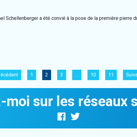
el Schellenberger a été convié à la pose de la première pierre du 
récédent
1
2
3
…
10
11
Suiva
-moi sur les réseaux 