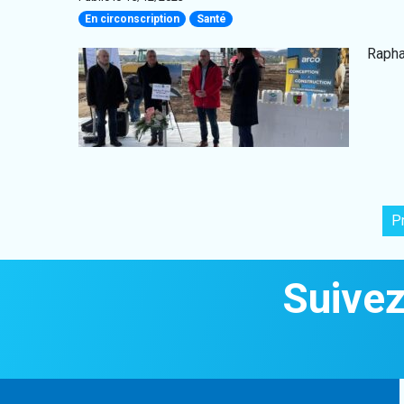
En circonscription
Santé
Rapha
P
Suivez