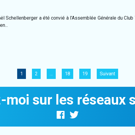
ël Schellenberger a été convié à l’Assemblée Générale du Club 
n...
1
2
…
18
19
Suivant
-moi sur les réseaux 