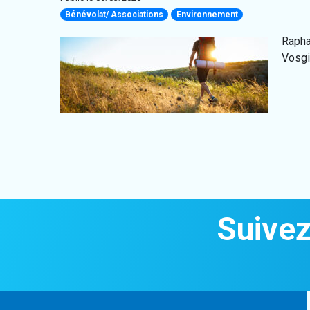
Bénévolat/ Associations
Environnement
Rapha
Vosgie
Suivez