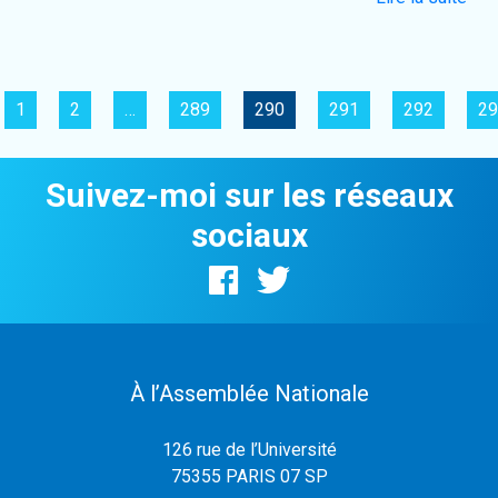
1
2
…
289
290
291
292
29
Suivez-moi sur les réseaux
sociaux
À l’Assemblée Nationale
126 rue de l’Université
75355 PARIS 07 SP