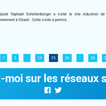
puté Raphaël Schellenberger a visité le site industriel d
nnement à Illzach. Cette visite a permis...
1
2
…
24
25
26
…
28
-moi sur les réseaux 